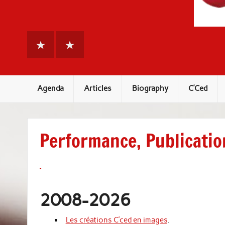
C'Ced Cherries Angel
Raw vegan Creartist for ever
Agenda
Articles
Biography
C’Ced
Performance, Publicatio
2008-2026
Les créations C’ced en images
.