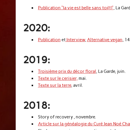
Publication “la vie est belle sans toi(t)”
, La Gar
2020:
Publication
et
Interview
,
Alternative vegan
, 1
2019:
Troisième prix du décor floral
, La Garde, juin.
Texte sur le cerisier,
mai.
Texte sur la terre
, avril.
2018:
Story of recovery , novembre.
Article sur la généalogie du Curé Jean Noé Ch