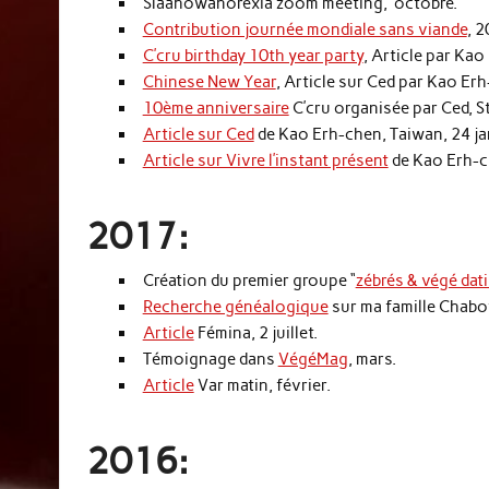
Slaahowanorexia zoom meeting, octobre.
Contribution journée mondiale sans viande
, 2
C’cru birthday 10th year party
, Article par Kao
Chinese New Year
, Article sur Ced par Kao Erh
10ème anniversaire
C’cru organisée par Ced, St
Article sur Ced
de Kao Erh-chen, Taiwan, 24 ja
Article sur Vivre l’instant présent
de Kao Erh-ch
2017:
Création du premier groupe “
zébrés & végé dat
Recherche généalogique
sur ma famille Chabo
Article
Fémina, 2 juillet.
Témoignage dans
VégéMag
, mars.
Article
Var matin, février.
2016: