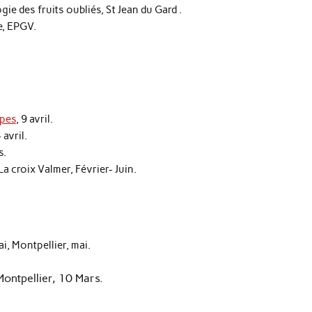
ie des fruits oubliés, St Jean du Gard .
e, EPGV.
apes
, 9 avril.
avril.
s.
La croix Valmer, Février- Juin.
ai, Montpellier, mai.
Montpellier, 10 Mars.