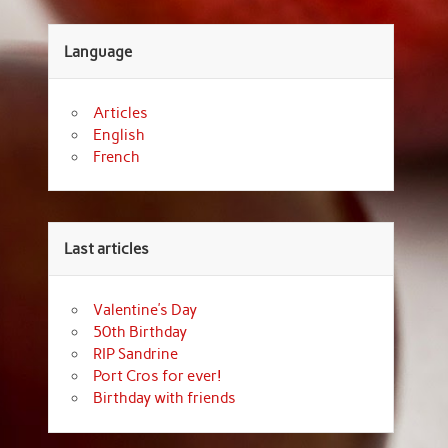
Language
Articles
English
French
Last articles
Valentine’s Day
50th Birthday
RIP Sandrine
Port Cros for ever!
Birthday with friends