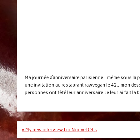
Ma journée d’anniversaire parisienne…même sous la pluie
une invitation au restaurant rawvegan le 42…mon desser
personnes ont fêté leur anniversaire. Je leur ai fait l
Post
« My new interview for Nouvel Obs
navigation