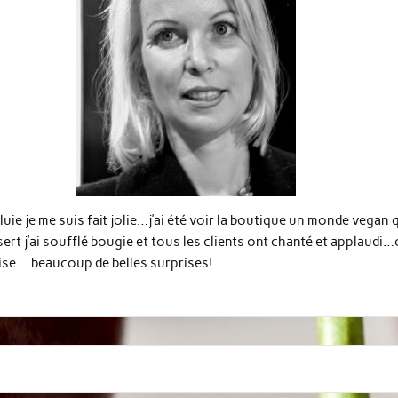
 je me suis fait jolie…j’ai été voir la boutique un monde vegan qui
t j’ai soufflé bougie et tous les clients ont chanté et applaudi…
a bise….beaucoup de belles surprises!